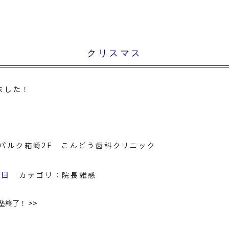
クリスマス
ました！
8 パルク箱崎2F こんどう歯科クリニック
3日
カテゴリ：
院長雑感
>>
塾終了！