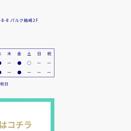
8-8 パルク箱崎2F
水
木
金
土
日
祝
●
ー
●
○
ー
ー
●
ー
●
ー
ー
ー
・祝日