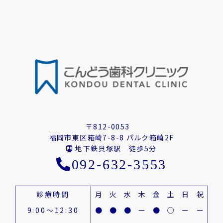
〒812-0053
福岡市東区箱崎7-8-8 パルク箱崎2F
地下鉄貝塚駅 徒歩5分
092-632-3553
診療時間
月
火
水
木
金
土
日
祝
9:00～12:30
●
●
●
ー
●
○
ー
ー