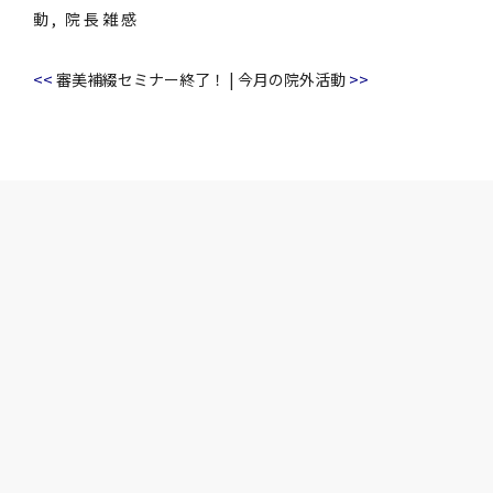
動
,
院長雑感
<<
>>
審美補綴セミナー終了！
|
今月の院外活動