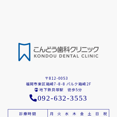
〒812-0053
福岡市東区箱崎7-8-8 パルク箱崎2F
地下鉄貝塚駅 徒歩5分
092-632-3553
診療時間
月
火
水
木
金
土
日
祝