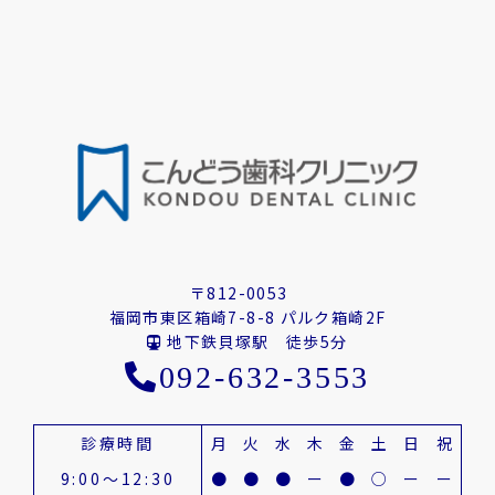
〒812-0053
福岡市東区箱崎7-8-8 パルク箱崎2F
地下鉄貝塚駅 徒歩5分
092-632-3553
診療時間
月
火
水
木
金
土
日
祝
9:00～12:30
●
●
●
ー
●
○
ー
ー