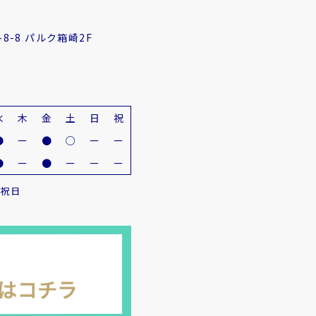
8-8 パルク箱崎2F
水
木
金
土
日
祝
●
ー
●
○
ー
ー
●
ー
●
ー
ー
ー
・祝日