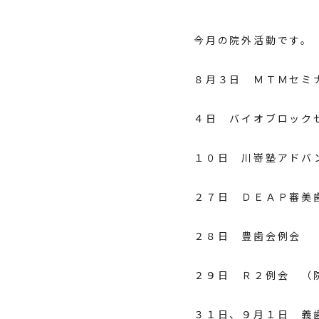
今月の院外活動です。
８月３日 ＭＴＭセミ
４日 バイオブロック
１０日 川嵜塾アドバ
２７日 ＤＥＡＰ審美
２８日 豊歯会例会
２９日 Ｒ２例会 （
３１日、９月１日 義