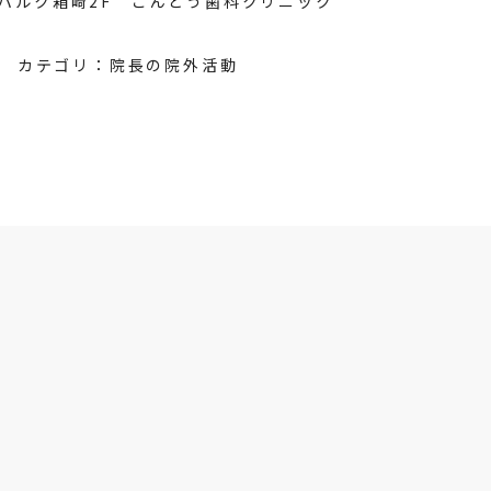
8 パルク箱崎2F こんどう歯科クリニック
カテゴリ：
院長の院外活動