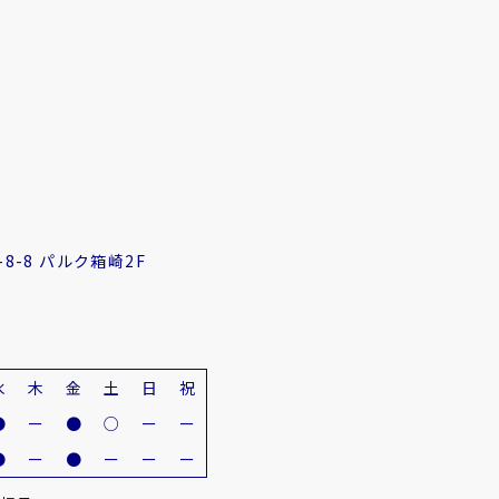
8-8 パルク箱崎2F
水
木
金
土
日
祝
●
ー
●
○
ー
ー
●
ー
●
ー
ー
ー