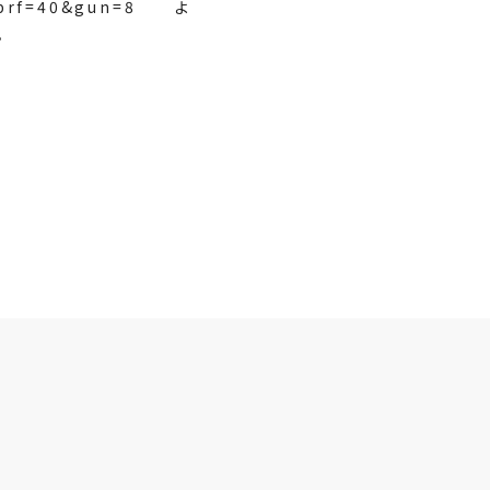
?prf=40&gun=8
よ
。