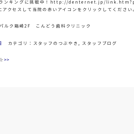
ランキングに挑戦中！
http://denternet.jp/link.htm
にアクセスして当院の赤いアイコンをクリックしてください
8 パルク箱崎2F こんどう歯科クリニック
日
カテゴリ：
スタッフのつぶやき
,
スタッフブログ
>>
☆