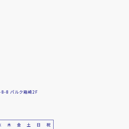
8-8 パルク箱崎2F
水
木
金
土
日
祝