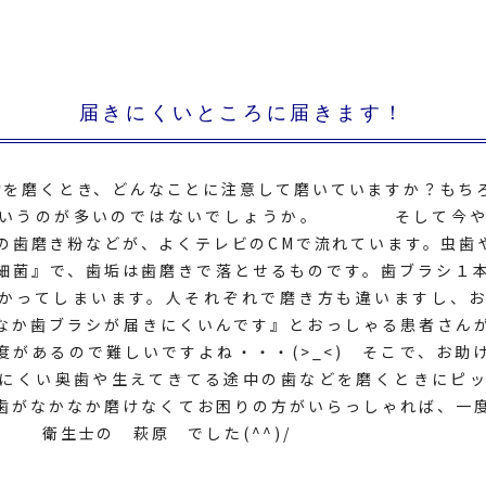
届きにくいところに届きます！
歯を磨くとき、どんなことに注意して磨いていますか？もち
というのが多いのではないでしょうか。 そして今や
めの歯磨き粉などが、よくテレビのCMで流れています。虫歯
細菌』で、歯垢は歯磨きで落とせるものです。歯ブラシ１
かってしまいます。人それぞれで磨き方も違いますし、
なか歯ブラシが届きにくいんです』とおっしゃる患者さん
度があるので難しいですよね・・・(>_<) そこで、お助
にくい奥歯や生えてきてる途中の歯などを磨くときにピ
歯がなかなか磨けなくてお困りの方がいらっしゃれば、一
 衛生士の 萩原 でした(^^)/