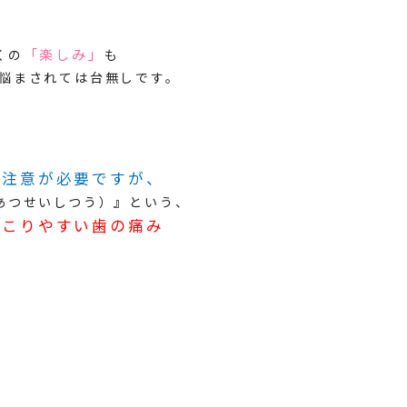
「楽しみ」
くの
も
悩まされては台無しです。
も注意が必要ですが、
あつせいしつう）
』
という、
起こりやすい歯の痛み