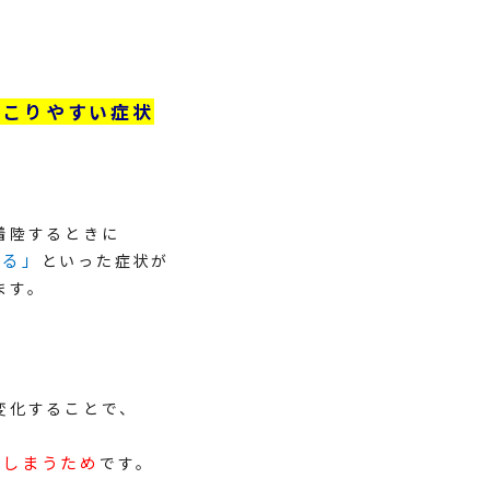
起こりやすい症状
着陸するときに
なる」
といった症状が
ます。
変化することで、
てしまうため
です。