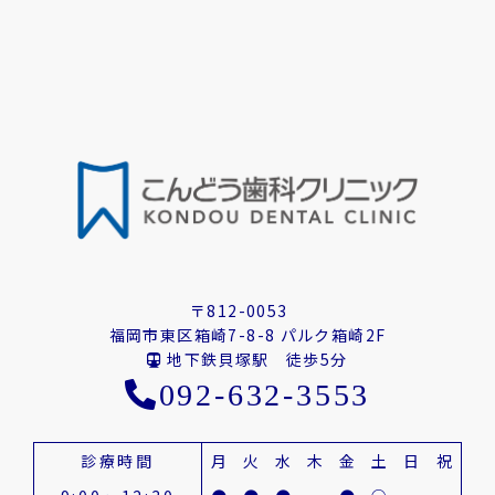
〒812-0053
福岡市東区箱崎7-8-8 パルク箱崎2F
地下鉄貝塚駅 徒歩5分
092-632-3553
診療時間
月
火
水
木
金
土
日
祝