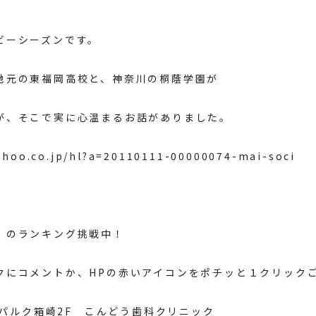
ビーシーズンです。
地元の東福岡高校と、神奈川の桐蔭学園が
が、そこで実に心温まるお話がありました。
yahoo.co.jp/hl?a=20110111-00000074-mai-soci
のランキング挑戦中！
クにコメントか、HPの赤いアイコンをポチッと１クリック
8 パルク箱崎2F こんどう歯科クリニック