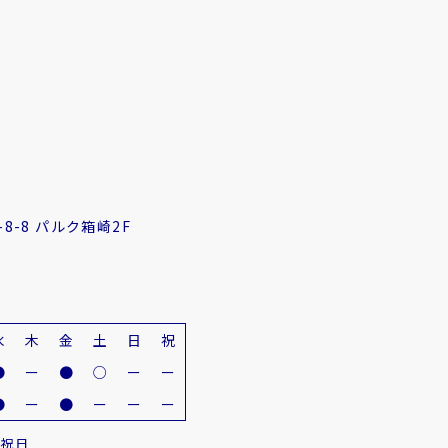
8-8 パルク箱崎2F
水
木
金
土
日
祝
●
ー
●
○
ー
ー
●
ー
●
ー
ー
ー
・祝日