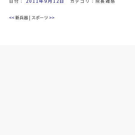
2011年9月12日
日付：
カテゴリ：
院長雑感
<<
>>
新兵器
|
スポーツ