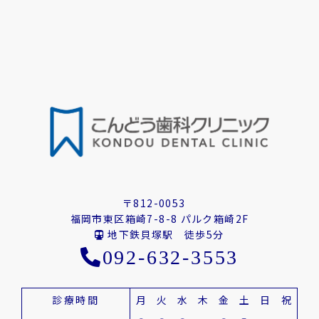
〒812-0053
福岡市東区箱崎7-8-8 パルク箱崎2F
地下鉄貝塚駅 徒歩5分
092-632-3553
診療時間
月
火
水
木
金
土
日
祝