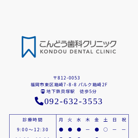
〒812-0053
福岡市東区箱崎7-8-8 パルク箱崎2F
地下鉄貝塚駅 徒歩5分
092-632-3553
診療時間
月
火
水
木
金
土
日
祝
9:00～12:30
●
●
●
ー
●
○
ー
ー