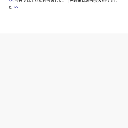
<<
今日で丸１０年経ちました。
|
先週末は勉強会＆釣りでし
>>
た