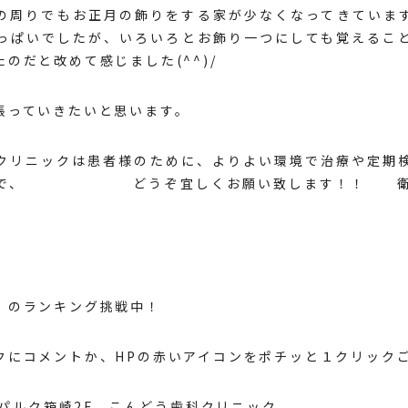
の周りでもお正月の飾りをする家が少なくなってきていま
っぱいでしたが、いろいろとお飾り一つにしても覚えるこ
たのだと改めて感じました(^^)/
張っていきたいと思います。
クリニックは患者様のために、よりよい環境で治療や定期
すので、 どうぞ宜しくお願い致します！！ 衛生
のランキング挑戦中！
クにコメントか、HPの赤いアイコンをポチッと１クリック
8 パルク箱崎2F こんどう歯科クリニック