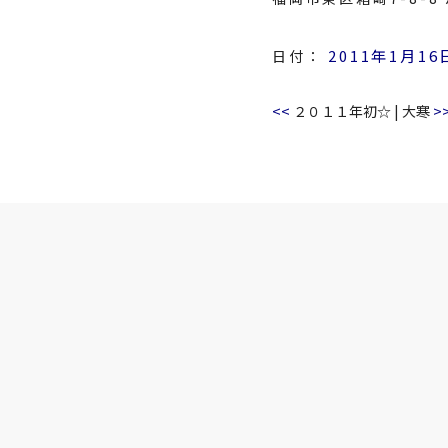
2011年1月16
日付：
<<
>
２０１１年初☆
|
大寒