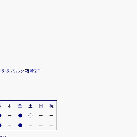
8-8 パルク箱崎2F
水
木
金
土
日
祝
●
ー
●
○
ー
ー
●
ー
●
ー
ー
ー