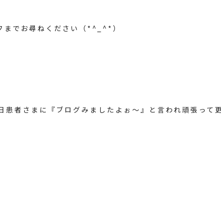
までお尋ねください（*^_^*）
日患者さまに『ブログみましたよぉ～』と言われ頑張って