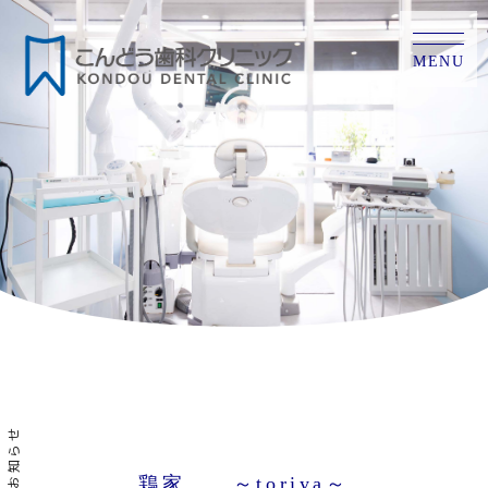
MENU
お知らせ
鶏家 ～toriya～