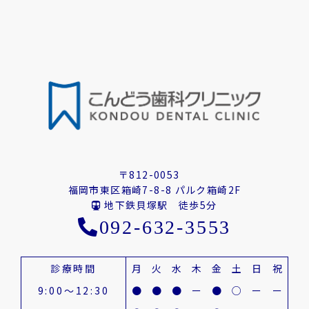
〒812-0053
福岡市東区箱崎7-8-8 パルク箱崎2F
地下鉄貝塚駅 徒歩5分
092-632-3553
診療時間
月
火
水
木
金
土
日
祝
9:00～12:30
●
●
●
ー
●
○
ー
ー