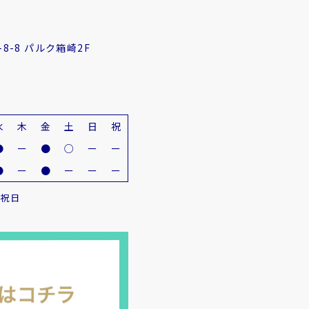
8-8 パルク箱崎2F
水
木
金
土
日
祝
●
ー
●
○
ー
ー
●
ー
●
ー
ー
ー
・祝日