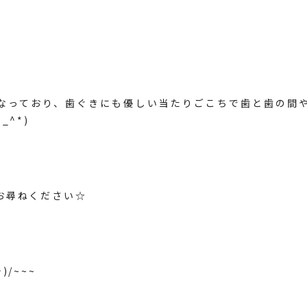
なっており、歯ぐきにも優しい当たりごこちで歯と歯の間
_^*)
お尋ねください☆
/~~~