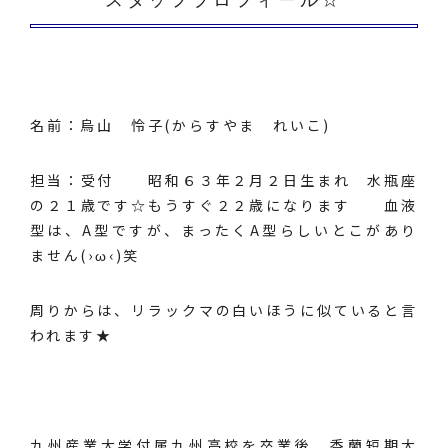
スタッフプロフィール☆
名前：烏山 怜子(からすやま れいこ)
担当：受付 昭和６３年２月２日生まれ 水瓶座
の２１歳です☆もうすぐ２２歳になります 血液
型は、A型ですが、まったくA型らしいとこがあり
ません(›ω‹)笑
周りからは、リラックマの白いほうに似ていると言
われます★
九州産業大学付属九州高校を卒業後、香蘭短期大