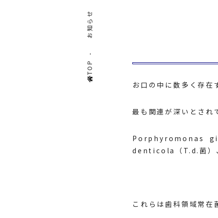
お知らせ
TOP
お口の中に数多く存在
最も関連が深いとされて
Porphyromonas
g
denticola（T.d.
これらは歯科領域常在