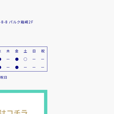
8-8 パルク箱崎2F
水
木
金
土
日
祝
●
ー
●
○
ー
ー
●
ー
●
ー
ー
ー
・祝日