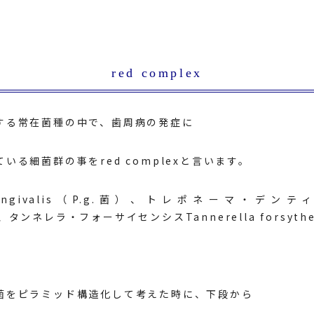
red complex
する常在菌種の中で、歯周病の発症に
いる細菌群の事をred complexと言います。
ingivalis（P.g.菌）、トレポネーマ・デンティ
菌）、タンネレラ・フォーサイセンシスTannerella forsythe
菌をピラミッド構造化して考えた時に、下段から