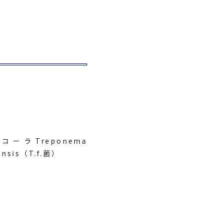
コーラTreponema
nsis（T.f.菌）